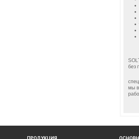
Наш
SOL
без 
Каж
спец
мы в
рабо
За
ПРОДУКЦИЯ
ОСНОВ