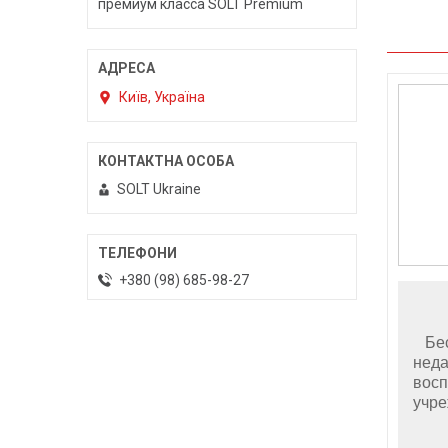
премиум класса SOLT Premium
Київ, Україна
SOLT Ukraine
+380 (98) 685-98-27
Бесп
неда
восп
учре