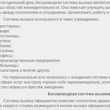
егодняшний день беспроводная система вызова является 
ых областей жизнедеятельности. Она помогает улучшить ка
ь между посетителем и сотрудником, организовать работу 
тема вызова используется в таких учреждениях:
рестораны;
кафе;
гостиницы;
отели;
банки;
салоны;
офисы;
производственные предприятия;
больницы;
санатории и многие другие.
первоначально все начиналось с внедрения системы выз
 сфере услуг она сразу хорошо себя зарекомендовала, уси
ство сервиса и престиж заведения.
Беспроводная система вызов
ема вызова официантов помогает посетителю держать с
е каждого столика размещаются кнопки вызова официантов