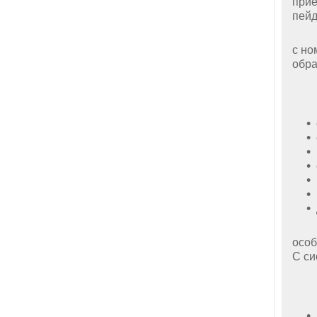
прие
пейд
Чтоб
с но
обра
На 
В к
особ
С си
Осн