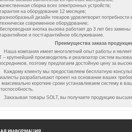
качественная сборка всех электронных устройств;
гарантия на оборудование 12 месяцев;
разнообразный дизайн товаров удовлетворит потребности к
технически современное оборудование;
беспроводная кнопка вызова работает до 3 лет без замены 
гарантийное и постгарантийное обслуживание.
Преимущества заказа продукц
а компания имеет многолетний опыт работы и является 
T
– крупнейший производитель и реализатор систем вызова
посредников, поэтому предлагаем достойную цену за высо
дому клиенту мы предоставляем бесплатную консультац
иалисты разрабатывают проект на основании ваших требов
 максимально короткие сроки устанавливаем систему в ва
тоспособность.
казывая товары
SOLT
, вы получаете продукцию высшег
НАЯ ИНФОРМАЦИЯ