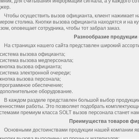
мник, для считывания информации сигнала, а у каждого сот
жер.
ы осуществить вызов официанта, клиент нажимает на к
мером столика. Кнопки вызова официанта находятся и на кух
зом, оповещает сотрудника, чтобы тот забрал заказ.
Разнообразие продукции
страницах нашего сайта представлен широкий ассорти
система вызова официанта;
система вызова медперсонала;
кнопка вызова официанта;
система электронной очереди;
кнопка вызова персонала;
программное обеспечение;
дополнительное оборудование.
аждом разделе представлен большой выбор продукции с
енностями работы. Это позволяет подобрать комплектующи
стемами премиум класса
SOLT
вызов персонала станет на
Преимущества товаров ф
овными достоинствами продукции нашей компании яв
кнопки вызова выполнены из прочных материалов;