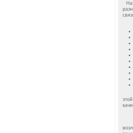
На с
разн
связ
Сис
Но 
этой
каче
Сист
возл