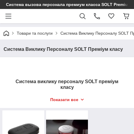
Cистема вызова персонала премиум класса SOLT Premium
Товари та послуги
Система Виклику Персоналу SOLT П
Система Виклику Персоналу SOLT Преміум класу
Система виклику персоналу SOLT преміум
класу
З кожним днем все більше установ, які
Показати все
приймають відвідувачів, використовують
системи виклику персоналу. Це технічне
нововведення значно полегшує працю
працівників, налагоджує їх взаємодія, а також
виводить на новий рівень обслуговування
клієнтів. Компанія SOLT пропонує продукцію