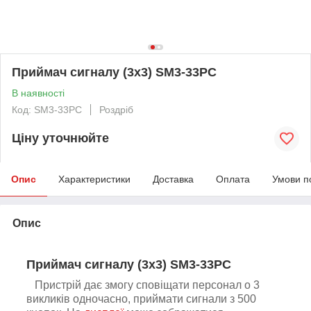
Приймач сигналу (3х3) SM3-33PC
В наявності
Код: SM3-33PС
Роздріб
Ціну уточнюйте
Опис
Характеристики
Доставка
Оплата
Умови п
Опис
Приймач сигналу (3х3) SM3-33PC
Пристрій
дає змогу сповіщати
персонал
о
3
викликів одночасно
,
приймати сигнали з 500