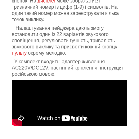
кнопок
. На
дисплеї
може зображатися
тризначний номер із цифр (1-9) і символів. На
один такий номер можна зареєструвати кілька
точок виклику.
Налаштування пейджера дають змогу
встановити один із 22 варіантів звукового
сповіщення
,
регулювати гучність, тривалість
звукового виклику та присвоїти кожній кнопці/
пульту
окрему мелодію.
У комплект входить: адаптер живлення
АС220V/DC12V, настінний кріплення, інструкція
російською мовою.