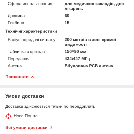
Сфера использования
для медичних закладів, для
лікарень
Довжина
60
Глибина
15
Технічні характеристики
Радіус передачі сигналу
200 метрів в зоні прямої
видимості
Табличка з оргскла
150×90 мм
Передавач
434\447 МГц
Антена
Вбудована PCB антена
Приховати
Умови доставки
Доставка здійснюється тільки по передоплаті.
Нова Пошта
Всі умови доставки