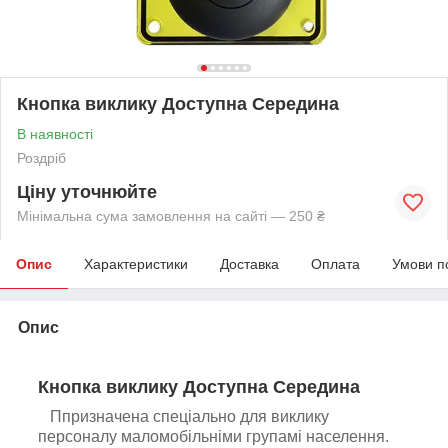
Кнопка виклику Доступна Середина
В наявності
Роздріб
Ціну уточнюйте
Мінімальна сума замовлення на сайті — 250 ₴
Опис
Характеристики
Доставка
Оплата
Умови п
Опис
Кнопка виклику Доступна Середина
П
призначена спеціально для виклику
персоналу маломобільні
ми
груп
амі
населення.