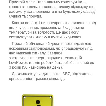
Пристрій має антивандальну конструкцію —
кнопка втоплена в склопластикову підкладку, що
дає змогу встановлювати її на будь-якому фасаді
будівлі та споруди.
Кнопка
волого- і пилонепроникна, захищена від
впливу сонячних променів, стійка до зміни
температури та вологості. Це дає змогу
експлуатувати
кнопку
в вуличних умовах.
Пристрій обладнаний додатковою підсвіткою —
яскравими світлодіодами, які спрацьовують під
час індикації сигналу. Завдяки
застосуванню
енергоощадних технологій
LowPower, термін роботи батареї збільшений до
3 років
(50 натискань на день).
До комплекту входить
нопка SB7, підкладка з
оргскла з піктограмою «інвалід».